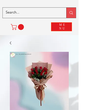
ME
NU