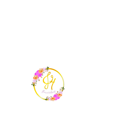
ME
NU