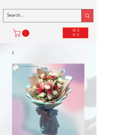
ME
NU