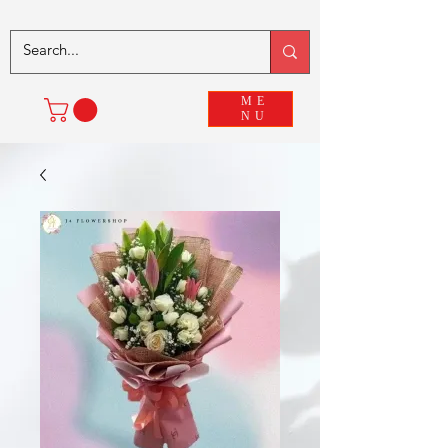
ME
NU