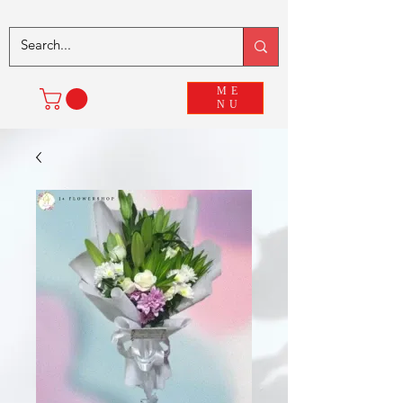
ME
NU