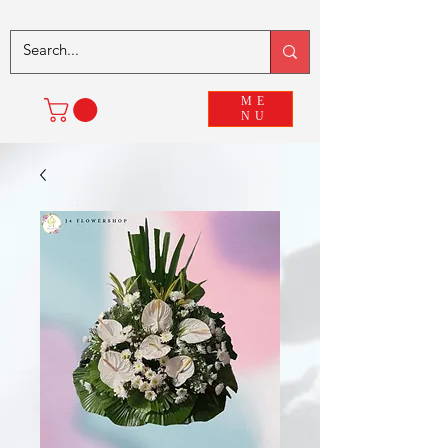
ME
NU