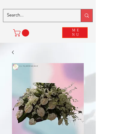
ME
NU