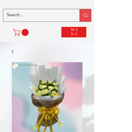
ME
NU