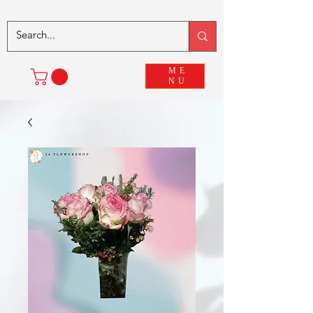
ME
NU