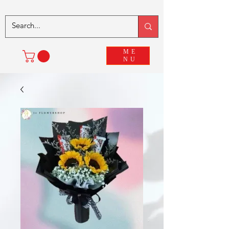
ME
NU