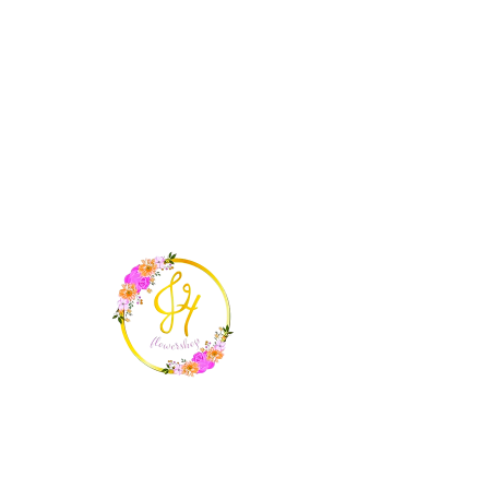
ME
NU