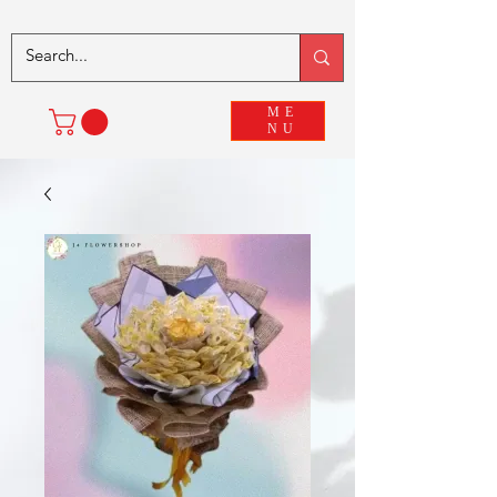
ME
NU