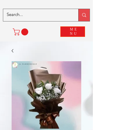
ME
NU