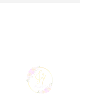
ME
NU