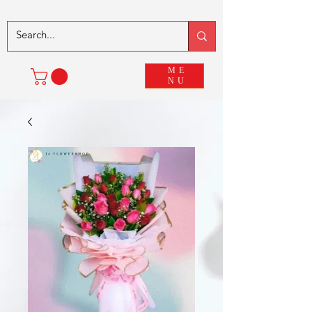
ME
NU