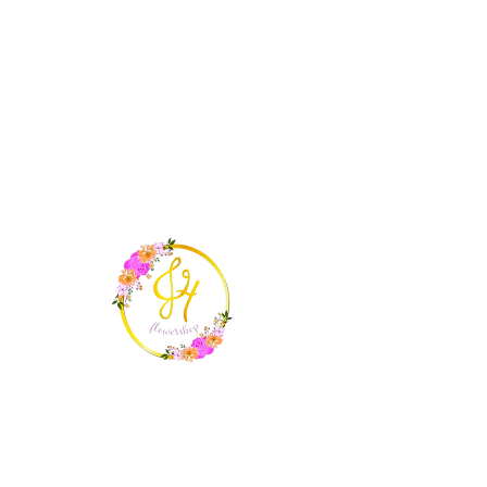
ME
NU