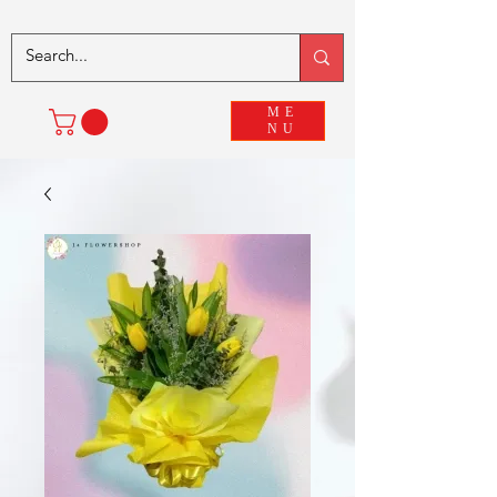
ME
NU