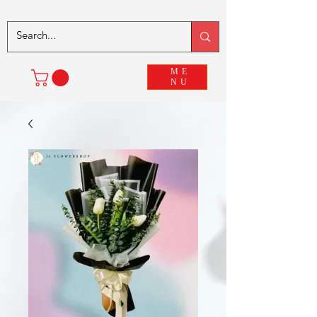
ME
NU