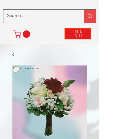
ME
NU