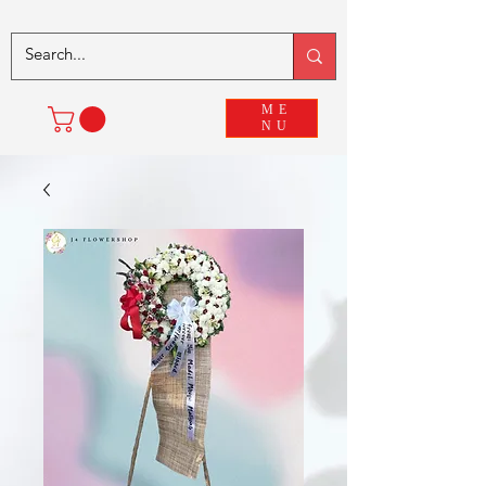
ME
NU